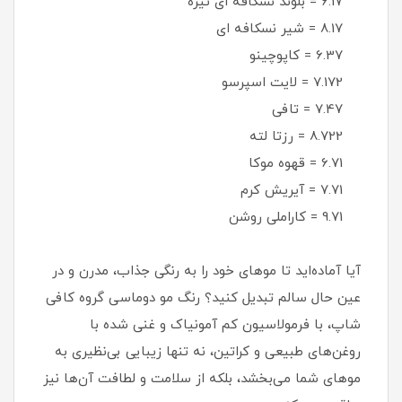
6.17 = بلوند نسکافه ای تیره
8.17 = شیر نسکافه ای
6.37 = کاپوچینو
7.172 = لایت اسپرسو
7.47 = تافی
8.722 = رزتا لته
6.71 = قهوه موکا
7.71 = آیریش کرم
9.71 = کاراملی روشن
آیا آماده‌اید تا موهای خود را به رنگی جذاب، مدرن و در
عین حال سالم تبدیل کنید؟ رنگ مو دوماسی گروه کافی
شاپ، با فرمولاسیون کم آمونیاک و غنی شده با
روغن‌های طبیعی و کراتین، نه تنها زیبایی بی‌نظیری به
موهای شما می‌بخشد، بلکه از سلامت و لطافت آن‌ها نیز