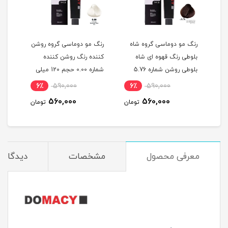
گ
رنگ مو دوماسی گروه شاه
رنگ مو دوماسی گروه روشن
رنگ 
بلوطی رنگ قهوه ای شاه
کننده رنگ روشن کننده
اکست
ربی شماره 6.603 حجم 120
بلوطی روشن شماره 5.76
شماره 0.00 حجم 120 میلی
حجم 120 میلی لیتر
لیتر
میلی
6٪
590,000
6٪
590,000
6
560,000
560,000
مان
تومان
تومان
معرفی محصول
مشخصات
دیدگاه‌ه