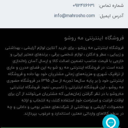
شماره تماس:
09124116631
آدرس ایمیل:
info@mahrosho.com
فروشگاه اینترنتی مه‌ رو‌شو
فروشگاه اینترنتی مه‌ رو‌شو ، برای خرید آنلاین لوازم آرایشی ، بهداشتی
و زیبایی ، عطر و ادکلن ، لوازم شخصی برقی ، برندهای معتبر ایرانی و
خارجی با قیمت مناسب تضمین اصالت کالا و ارسال آسان راه‌اندازی
شده است. در فروشگاه اینترنتی مه رو شو به این فضای مدرن و عاری
از ترافیک شهری و هزینه‌های زمانی مشتریان خود بها داده و فروشگاه
اینترنتی خود را بر پایه سال‌ها تجربه از سال 1395 در فروشگاه حضوری
مه روشو ، این فروشگاه اینترنتی را تاسیس نمود. فروشگاه اینترنتی
مه‌رو‌شو با در نظر گرفتن زمان‌هایی که مشتریان می‌توانند از آن‌ برای
اوقات فراغت و استراحت خود استفاده کنند، به انتخاب و ارائه
محصولات آرایشی و بهداشتی از شرکت‌های معتبر بومی و داخلی و چه
در سطح کالاهای وارداتی معتبر، استاندارد و مرغوب بپردازند.