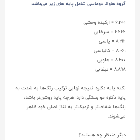
گروه هاوانا دوماسی شامل پایه های زیر می‌باشد:
6.200 = ارکیده وحشی
6.262 = سرخابی
8.212 = یاسی
8.061 = کالباسی
8.600 = هلویی
8.898 = تیفانی
نکته پایه دکلره: نتیجه نهایی ترکیب رنگ‌ها به شدت به
پایه دکلره مو بستگی دارد. هرچه پایه روشن‌تر باشد،
رنگ‌ها شفاف‌تر و نزدیک‌تر به تناژ اصلی خود ظاهر
می‌شوند.
دیگر منتظر چه هستید؟