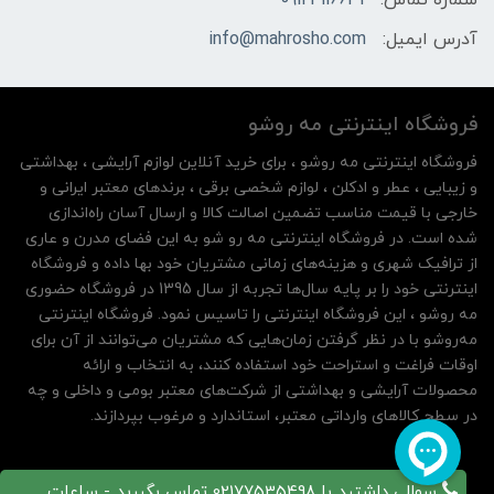
آدرس ایمیل:
info@mahrosho.com
فروشگاه اینترنتی مه‌ رو‌شو
فروشگاه اینترنتی مه‌ رو‌شو ، برای خرید آنلاین لوازم آرایشی ، بهداشتی
و زیبایی ، عطر و ادکلن ، لوازم شخصی برقی ، برندهای معتبر ایرانی و
خارجی با قیمت مناسب تضمین اصالت کالا و ارسال آسان راه‌اندازی
شده است. در فروشگاه اینترنتی مه رو شو به این فضای مدرن و عاری
از ترافیک شهری و هزینه‌های زمانی مشتریان خود بها داده و فروشگاه
اینترنتی خود را بر پایه سال‌ها تجربه از سال 1395 در فروشگاه حضوری
مه روشو ، این فروشگاه اینترنتی را تاسیس نمود. فروشگاه اینترنتی
مه‌رو‌شو با در نظر گرفتن زمان‌هایی که مشتریان می‌توانند از آن‌ برای
اوقات فراغت و استراحت خود استفاده کنند، به انتخاب و ارائه
محصولات آرایشی و بهداشتی از شرکت‌های معتبر بومی و داخلی و چه
در سطح کالاهای وارداتی معتبر، استاندارد و مرغوب بپردازند.
سوالی داشتید با 02177535498 تماس بگیرید - ساعات