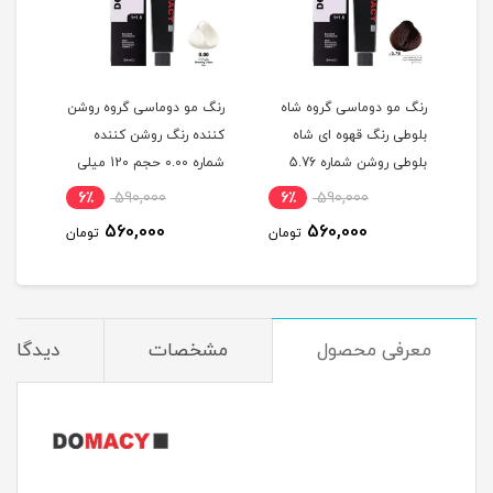
گ
رنگ مو دوماسی گروه شاه
رنگ مو دوماسی گروه روشن
رنگ 
بلوطی رنگ قهوه ای شاه
کننده رنگ روشن کننده
اکست
ربی شماره 6.603 حجم 120
بلوطی روشن شماره 5.76
شماره 0.00 حجم 120 میلی
حجم 120 میلی لیتر
لیتر
میلی
6٪
590,000
6٪
590,000
6
560,000
560,000
مان
تومان
تومان
معرفی محصول
مشخصات
دیدگاه‌ه