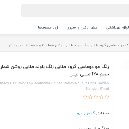
لوازم بهداشتی
عطر، ادکلن و اسپری
زود مصرف‌ها
گ مو دوماسی گروه طلایی رنگ بلوند طلایی روشن شماره 8.3 حجم 120 میلی لیتر
حجم 120 میلی لیتر
macy Hair Color Low Ammonia Golden Colors No: 8.3 Light Golden
Blonde , 120ml
دسته :
رنگ مو و ابرو
ویژگی‌های محصول