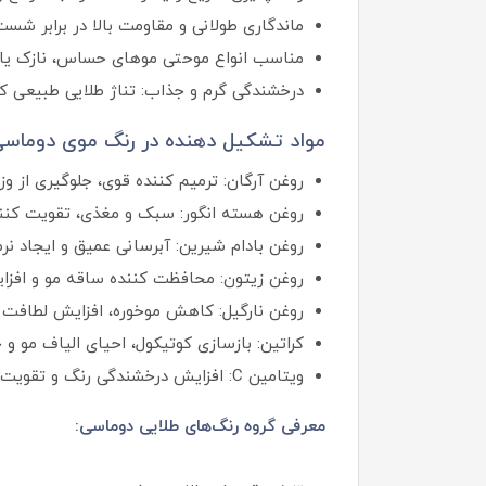
ماندگاری طولانی و مقاومت بالا در برابر ش
مناسب انواع موحتی موهای حساس، نازک یا آس
درخشندگی گرم و جذاب: تناژ طلایی طبیعی که چ
مواد تشکیل دهنده در رنگ موی دوماسی
روغن آرگان: ترمیم‌ کننده قوی، جلوگیری از
روغن هسته انگور: سبک و مغذی، تقویت‌ کنن
روغن بادام شیرین: آبرسانی عمیق و ایجاد نر
روغن زیتون: محافظت‌ کننده ساقه مو و افزا
روغن نارگیل: کاهش موخوره، افزایش لطافت 
کراتین: بازسازی کوتیکول، احیای الیاف مو و
ویتامین C: افزایش درخشندگی رنگ و تقویت مو در برابر رادیکال‌های آزاد.
معرفی گروه رنگ‌های طلایی دوماسی: