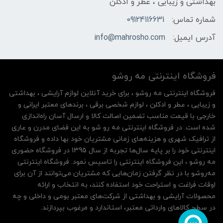
بهداشتی و زیبایی ، عطر و ادکلن
شماره تماس:
09124116631
آدرس ایمیل:
info@mahrosho.com
فروشگاه اینترنتی مه‌ رو‌شو
فروشگاه اینترنتی مه‌ رو‌شو ، برای خرید آنلاین لوازم آرایشی ، بهداشتی
و زیبایی ، عطر و ادکلن ، لوازم شخصی برقی ، برندهای معتبر ایرانی و
خارجی با قیمت مناسب تضمین اصالت کالا و ارسال آسان راه‌اندازی
شده است. در فروشگاه اینترنتی مه رو شو به این فضای مدرن و عاری
از ترافیک شهری و هزینه‌های زمانی مشتریان خود بها داده و فروشگاه
اینترنتی خود را بر پایه سال‌ها تجربه از سال 1395 در فروشگاه حضوری
مه روشو ، این فروشگاه اینترنتی را تاسیس نمود. فروشگاه اینترنتی
مه‌رو‌شو با در نظر گرفتن زمان‌هایی که مشتریان می‌توانند از آن‌ برای
اوقات فراغت و استراحت خود استفاده کنند، به انتخاب و ارائه
محصولات آرایشی و بهداشتی از شرکت‌های معتبر بومی و داخلی و چه
در سطح کالاهای وارداتی معتبر، استاندارد و مرغوب بپردازند.