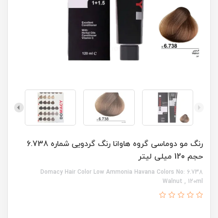
رنگ مو دوماسی گروه هاوانا رنگ گردویی شماره 6.738
حجم 120 میلی لیتر
Domacy Hair Color Low Ammonia Havana Colors No: 6.738
Walnut , 120ml