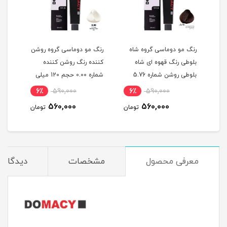
گ
رنگ مو دوماسی گروه شاه
رنگ مو دوماسی گروه روشن
رنگ 
بلوطی رنگ قهوه ای شاه
کننده رنگ روشن کننده
اکست
ربی شماره 6.603 حجم 120
بلوطی روشن شماره 5.76
شماره 0.00 حجم 120 میلی
حجم 120 میلی لیتر
لیتر
میلی
6٪
590,000
6٪
590,000
6
560,000
560,000
مان
تومان
تومان
معرفی محصول
مشخصات
دیدگاه‌ه