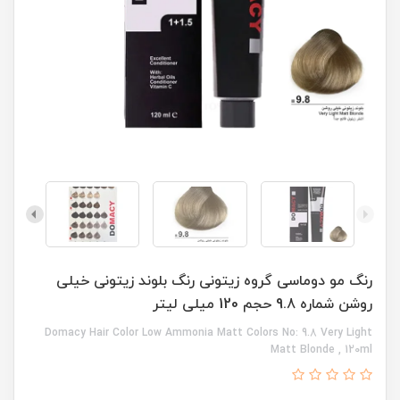
رنگ مو دوماسی گروه زیتونی رنگ بلوند زیتونی خیلی
روشن شماره 9.8 حجم 120 میلی لیتر
Domacy Hair Color Low Ammonia Matt Colors No: 9.8 Very Light
Matt Blonde , 120ml