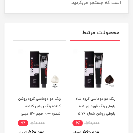
است که جستجو می‌کردید.
محصولات مرتبط
گ
رنگ مو دوماسی گروه شاه
رنگ مو دوماسی گروه روشن
رنگ 
بلوطی رنگ قهوه ای شاه
کننده رنگ روشن کننده
اکست
ربی شماره 6.603 حجم 120
بلوطی روشن شماره 5.76
شماره 0.00 حجم 120 میلی
حجم 120 میلی لیتر
لیتر
میلی
6٪
590,000
6٪
590,000
6
560,000
560,000
مان
تومان
تومان