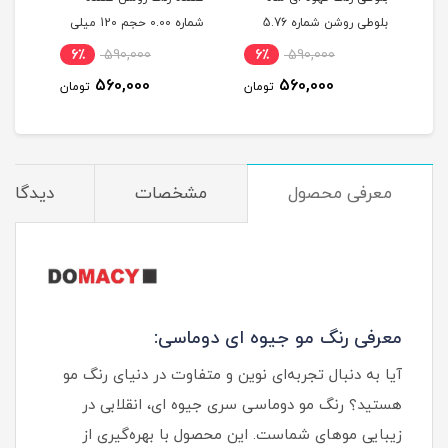
ربی شماره 6.603 حجم 120
بلوطی روشن شماره 5.76
شماره 0.00 حجم 120 میلی
حجم 120 میلی لیتر
لیتر
میلی
6٪
590,000
6٪
590,000
6
560,000
560,000
مان
تومان
تومان
معرفی محصول
مشخصات
دیدگاه‌ه
معرفی رنگ مو جیوه ای دوماسی:
آیا به دنبال تجربه‌ای نوین و متفاوت در دنیای رنگ مو
هستید؟ رنگ مو دوماسی سری جیوه ای، انقلابی در
زیبایی موهای شماست. این محصول با بهره‌گیری از