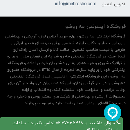
آدرس ایمیل:
info@mahrosho.com
فروشگاه اینترنتی مه‌ رو‌شو
فروشگاه اینترنتی مه‌ رو‌شو ، برای خرید آنلاین لوازم آرایشی ، بهداشتی
و زیبایی ، عطر و ادکلن ، لوازم شخصی برقی ، برندهای معتبر ایرانی و
خارجی با قیمت مناسب تضمین اصالت کالا و ارسال آسان راه‌اندازی
شده است. در فروشگاه اینترنتی مه رو شو به این فضای مدرن و عاری
از ترافیک شهری و هزینه‌های زمانی مشتریان خود بها داده و فروشگاه
اینترنتی خود را بر پایه سال‌ها تجربه از سال 1395 در فروشگاه حضوری
مه روشو ، این فروشگاه اینترنتی را تاسیس نمود. فروشگاه اینترنتی
مه‌رو‌شو با در نظر گرفتن زمان‌هایی که مشتریان می‌توانند از آن‌ برای
اوقات فراغت و استراحت خود استفاده کنند، به انتخاب و ارائه
محصولات آرایشی و بهداشتی از شرکت‌های معتبر بومی و داخلی و چه
در سطح کالاهای وارداتی معتبر، استاندارد و مرغوب بپردازند.
سوالی داشتید با 02177535498 تماس بگیرید - ساعات