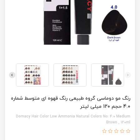
رنگ مو دوماسی گروه طبیعی رنگ قهوه ای متوسط شماره
4.0 حجم 120 میلی لیتر
Domacy Hair Color Low Ammonia Natural Colors No: 4.0 Medium
Brown , 120ml