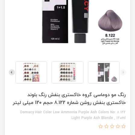
رنگ مو دوماسی گروه خاکستری بنفش رنگ بلوند
خاکستری بنفش روشن شماره 8.122 حجم 120 میلی لیتر
Domacy Hair Color Low Ammonia Purple Ash Colors No: 8.122
Light Purple Ash Blonde , 120ml