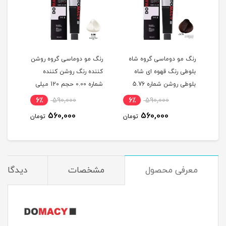
گ
رنگ مو دوماسی گروه شاه
رنگ مو دوماسی گروه روشن
رنگ 
بلوطی رنگ قهوه ای شاه
کننده رنگ روشن کننده
اکست
ربی شماره 6.603 حجم 120
بلوطی روشن شماره 5.76
شماره 0.00 حجم 120 میلی
حجم 120 میلی لیتر
لیتر
میلی
6٪
590,000
6٪
590,000
6
560,000
560,000
مان
تومان
تومان
معرفی محصول
مشخصات
دیدگاه‌ه