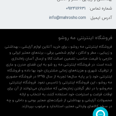
شماره تماس:
09124116631
آدرس ایمیل:
info@mahrosho.com
فروشگاه اینترنتی مه‌ رو‌شو
فروشگاه اینترنتی مه‌ رو‌شو ، برای خرید آنلاین لوازم آرایشی ، بهداشتی
و زیبایی ، عطر و ادکلن ، لوازم شخصی برقی ، برندهای معتبر ایرانی و
خارجی با قیمت مناسب تضمین اصالت کالا و ارسال آسان راه‌اندازی
شده است. در فروشگاه اینترنتی مه رو شو به این فضای مدرن و عاری
از ترافیک شهری و هزینه‌های زمانی مشتریان خود بها داده و فروشگاه
اینترنتی خود را بر پایه سال‌ها تجربه از سال 1395 در فروشگاه حضوری
مه روشو ، این فروشگاه اینترنتی را تاسیس نمود. فروشگاه اینترنتی
مه‌رو‌شو با در نظر گرفتن زمان‌هایی که مشتریان می‌توانند از آن‌ برای
اوقات فراغت و استراحت خود استفاده کنند، به انتخاب و ارائه
محصولات آرایشی و بهداشتی از شرکت‌های معتبر بومی و داخلی و چه
در سطح کالاهای وارداتی معتبر، استاندارد و مرغوب بپردازند.