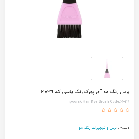
برس رنگ مو آی پورک رنگ یاسی کد 61039
ipoorak Hair Dye Brush Code:61039
دسته :
برس و تجهیزات رنگ مو