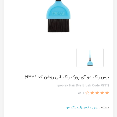
برس رنگ مو آی پورک رنگ آبی روشن کد 61339
ipoorak Hair Dye Brush Code:61339
از 51
دسته :
برس و تجهیزات رنگ مو