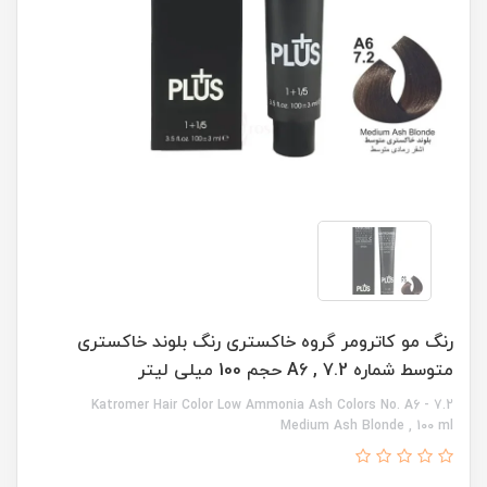
رنگ مو کاترومر گروه خاکستری رنگ بلوند خاکستری
متوسط شماره A6 , 7.2 حجم 100 میلی لیتر
Katromer Hair Color Low Ammonia Ash Colors No. A6 - 7.2
Medium Ash Blonde , 100 ml