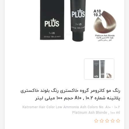
رنگ مو کاترومر گروه خاکستری رنگ بلوند خاکستری
پلاتینه شماره A10 , 10.2 حجم 100 میلی لیتر
Katromer Hair Color Low Ammonia Ash Colors No. A10 - 10.2
Platinum Ash Blonde , 100 ml