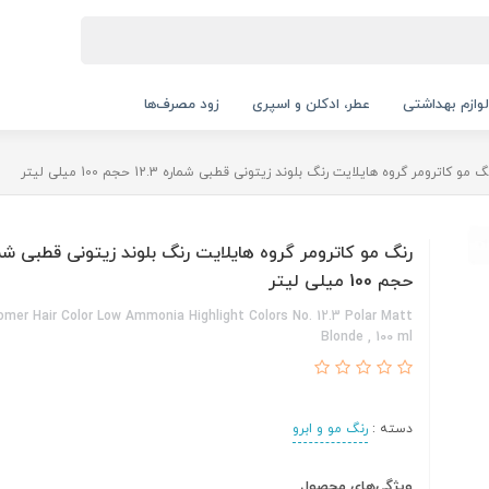
لوازم بهداشتی
عطر، ادکلن و اسپری
زود مصرف‌ها
گ مو کاترومر گروه هایلایت رنگ بلوند زیتونی قطبی شماره 12.3 حجم 100 میلی لیتر
حجم 100 میلی لیتر
omer Hair Color Low Ammonia Highlight Colors No. 12.3 Polar Matt
Blonde , 100 ml
دسته :
رنگ مو و ابرو
ویژگی‌های محصول