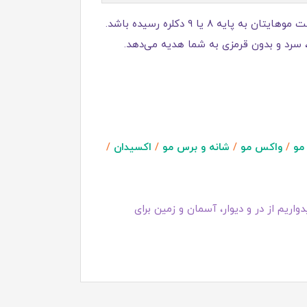
- این محصول از سری هایلایت است. برای اینکه دقیقاً به همان رنگ بلوند زیتونی روشن و یخی کاتالوگ برسید، بهتر است موهایتان به پایه ۸ یا ۹ دکلره رسیده باشد.
، سرد و بدون قرمزی به شما هدیه می‌دهد.
مو
/
واکس مو
/
شانه و برس مو
/
اکسیدان
/
اریم از در و دیوار، آسمان و زمین برای