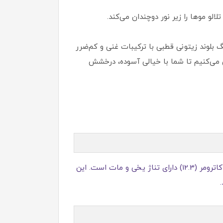
الو موها را زیر نور دوچندان می‌کند.
 بلوند زیتونی قطبی با ترکیبات غنی و کم‌ضرر
ین می‌کنیم تا شما با خیالی آسوده، درخشش
- تفاوت در "شفافیت" و "سردی" رنگ است. زیتونی‌های معمولی ممکن است گاهی کدر به نظر برسند، اما زیتونی قطبی کاترومر (12.3) دارای تناژ یخی و مات است. این