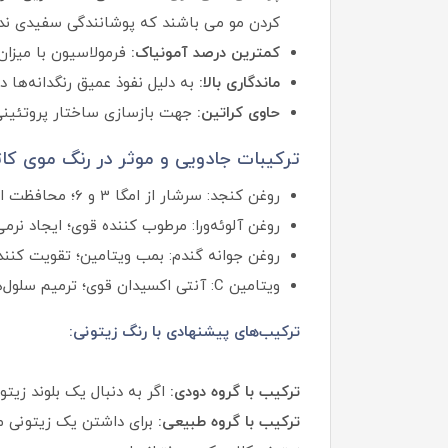
کردن مو می باشند که پوشانندگی سفیدی ندار
کمترین درصد آمونیاک:
فرمولاسیون با میزان
ماندگاری بالا:
به دلیل نفوذ عمیق رنگدانه‌ها 
حاوی کراتین:
جهت بازسازی ساختار پروتئینی 
ترکیبات جادویی و موثر در رنگ موی کات
روغن کنجد: سرشار از امگا 3 و 6؛ محافظت از مو در برابر رادیکال‌های آزاد و استحکام‌بخش تارهای مو.
روغن آلوئه‌ورا: مرطوب‌ کننده قوی؛ ایجاد نر
روغن جوانه گندم: بمب ویتامین؛ تقویت‌ کننده
ویتامین C: آنتی‌ اکسیدان قوی؛ ترمیم سلول‌های آسیب‌دیده و شفافیت‌ بخشی به رنگ مو.
ترکیب‌های پیشنهادی با رنگ زیتونی:
ترکیب با گروه دودی:
اگر به دنبال یک بلوند زیت
ترکیب با گروه طبیعی:
برای داشتن یک زیتونی مل