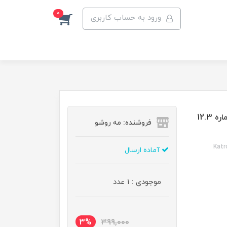
0
ورود به حساب کاربری
رنگ مو کاترومر گروه هایلایت رنگ بلوند زیتونی قطبی شماره 12.3
فروشنده: مه رو‌شو
Katr
آماده ارسال
موجودی : 1 عدد
3%
399,000