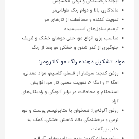
ایجاد درخشندگی و نرمی محسوس
ماندگاری بالا و دوام رنگ طولانی‌تر
تقویت‌ کننده و محافظت از تارهای مو
ترمیم سلول‌های آسیب‌دیده
مناسب برای انواع مو، حتی موهای خشک و ظریف
جلوگیری از کدر شدن و خشکی مو بعد از رنگ
مواد تشکیل دهنده رنگ مو کاترومر:
روغن کنجد: سرشار از فسفر، کلسیم، مواد معدنی،
امگا ۳ و امگا ۶، تقویت عمقی تار مو، افزایش
استحکام و محافظت در برابر آلودگی و رادیکال‌های
آزاد
روغن آلوئه‌ورا: همخوان با متابولیسم پوست و مو،
نرمی و درخشندگی بالا، کاهش خشکی، کمک به
جذب پیگمنت
روغن جوانه گندم: منبع ویتامین‌های A ،E و