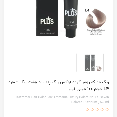
رنگ مو کاترومر گروه لوکس رنگ پلاتینه هفت رنگ شماره
L4 حجم 100 میلی لیتر
Katromer Hair Color Low Ammonia Luxury Colors No. L4 Seven
Colored Platinum , 100 ml