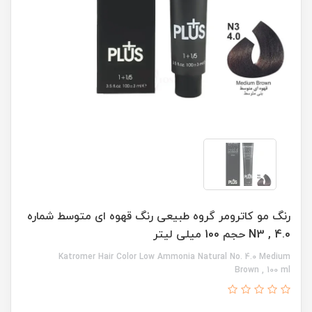
رنگ مو کاترومر گروه طبیعی رنگ قهوه ای متوسط شماره
N3 , 4.0 حجم 100 میلی لیتر
Katromer Hair Color Low Ammonia Natural No. 4.0 Medium
Brown , 100 ml