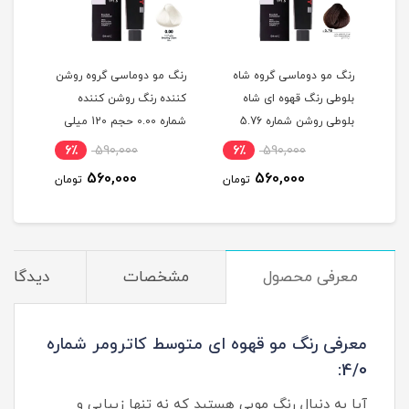
گ
رنگ مو دوماسی گروه شاه
رنگ مو دوماسی گروه روشن
رنگ 
بلوطی رنگ قهوه ای شاه
کننده رنگ روشن کننده
اکست
ربی شماره 6.603 حجم 120
بلوطی روشن شماره 5.76
شماره 0.00 حجم 120 میلی
حجم 120 میلی لیتر
لیتر
میلی
6٪
590,000
6٪
590,000
6
560,000
560,000
مان
تومان
تومان
معرفی محصول
مشخصات
دیدگاه‌ه
معرفی رنگ مو قهوه ای متوسط کاترومر شماره
4/0:
آیا به دنبال رنگ مویی هستید که نه تنها زیبایی و