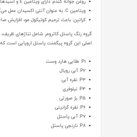
روغن جوانه گندم: دارای ویتامین E و اسیدهای چرب ضروری است و باعث جلوگیری از خشکی و افزایش استقامت تارهای مو می‌شود.
ویتامین C: به عنوان آنتی‌ اکسیدان عمل می‌کند و سبب احیا و ترمیم سلول‌های آسیب‌دیده می‌شود.
کراتین: باعث ترمیم کوتیکول مو، افزایش صا
گروه رنگ پاستل کاترومر شامل تناژهای ظریف،
اصلی این گروه پیگمنت پاستل اروپایی است که ض
P1: طلایی هارد وست
P2: آبی رویال
P3: نقره آبی
P4: نیلوفری
P5: بژ صورتی
P6: نقره گرانیتی
P7: آبی پاستل
P8: نارنجی پاستل