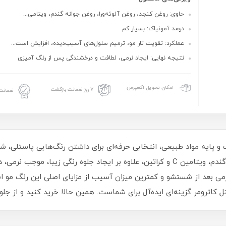
حاوی: روغن کنجد، روغن آلوئه‌ورا، روغن جوانه گندم، ویتامی...
درصد آمونیاک: بسیار کم
عملکرد: تقویت تار مو، ترمیم سلول‌های آسیب‌دیده، افزایش است...
نتیجه نهایی: ایجاد نرمی، لطافت و درخشندگی پس از رنگ‌ آمیزی
امکان تحویل اکسپرس
۷ روز ضمانت بازگشت
ضمانت 
اک و پایه مواد طبیعی، انتخابی حرفه‌ای برای داشتن رنگ‌هایی پاستلی،
با بهره‌گیری از روغن کنجد، آلوئه‌ورا، روغن جوانه گندم، ویتامین C و کراتین، علاوه بر ا
ی بعد از شستشو و کمترین میزان آسیب از مزایای اصلی این رنگ مو است
 کاترومر گزینه‌ای ایده‌آل برای شماست. همین حالا خرید کنید و از جل