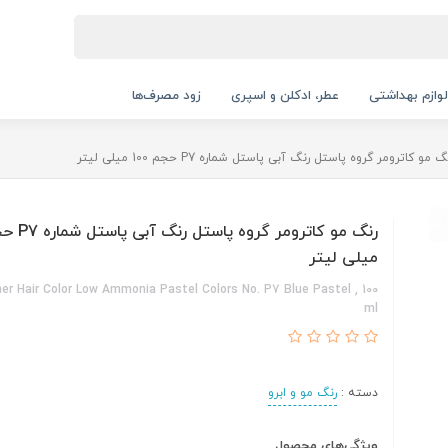
لوازم بهداشتی
عطر، ادکلن و اسپری
زود مصرف‌ها
گ مو کاترومر گروه پاستل رنگ آبی پاستل شماره P7 حجم 100 میلی لیتر
میلی لیتر
er Hair Color Low Ammonia Pastel Colors No. P7 Blue Pastel , 100
ml
دسته :
رنگ مو و ابرو
ویژگی‌های محصول