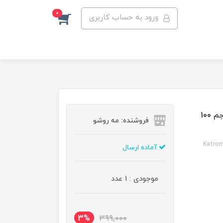
0
ورود به حساب کاربری
رنگ مو کاترومر گروه پاستل رنگ آبی پاستل شماره P7 حجم 100
فروشنده: مه رو‌شو
Katrom
آماده ارسال
موجودی : 1 عدد
3%
399,000