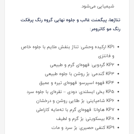
شیمیایی می‌شود.
تناژها، پیگمنت غالب و جلوه نهایی گروه رنگ پرفکت
رنگ مو کاترومر:
KP1 ارکیده وحشی: تناژ بنفش ملایم با جلوه خاص
و فانتزی
KP2 گردویی: قهوه‌ای گرم و طبیعی
KP3 گندمی: بژ روشن با جلوه طبیعی
KP4 قهوه اسپرسو: قهوه‌ای تیره و عمیق
KP5 یخی ایسلندی: دودی – نقره‌ای با جلوه سرد
KP6 شامپاینی: بژ طلایی روشن و درخشان
KP7 هاوانا: قهوه‌ای گرم با ته‌مایه کاراملی
KP8 بیسکویتی: بژ گرم و لطیف
KP9 کنفی حصیری: بژ سرد و مات