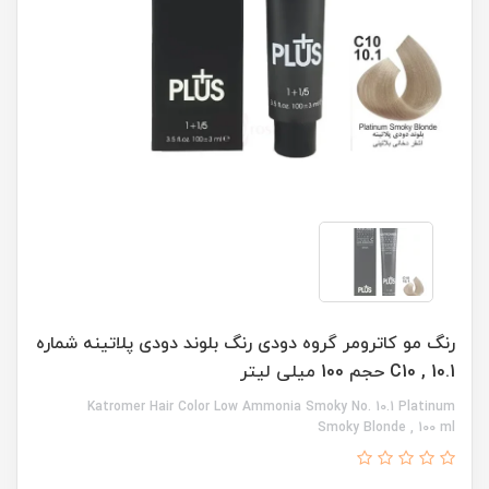
رنگ مو کاترومر گروه دودی رنگ بلوند دودی پلاتینه شماره
C10 , 10.1 حجم 100 میلی لیتر
Katromer Hair Color Low Ammonia Smoky No. 10.1 Platinum
Smoky Blonde , 100 ml