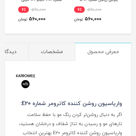
ربی شماره 6.603 حجم 120
بلوطی روشن شماره 5.76
شماره 0.00 حجم 120 میلی
حجم 120 میلی لیتر
لیتر
میلی
6٪
590,000
6٪
590,000
6
560,000
560,000
مان
تومان
تومان
معرفی محصول
مشخصات
دیدگاه‌ه
واریاسیون روشن کننده کاترومر شماره E20:
اگر به دنبال روشن‌تر کردن رنگ مو با حفظ سلامت
تارهای مو و رسیدن به تناژ شفاف و درخشان هستید،
واریاسیون روشن کننده کاترومر E20 بهترین انتخاب