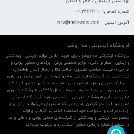
بهداشتی و زیبایی ، عطر و ادکلن
شماره تماس:
09124116631
آدرس ایمیل:
info@mahrosho.com
فروشگاه اینترنتی مه‌ رو‌شو
فروشگاه اینترنتی مه‌ رو‌شو ، برای خرید آنلاین لوازم آرایشی ، بهداشتی
و زیبایی ، عطر و ادکلن ، لوازم شخصی برقی ، برندهای معتبر ایرانی و
خارجی با قیمت مناسب تضمین اصالت کالا و ارسال آسان راه‌اندازی
شده است. در فروشگاه اینترنتی مه رو شو به این فضای مدرن و عاری
از ترافیک شهری و هزینه‌های زمانی مشتریان خود بها داده و فروشگاه
اینترنتی خود را بر پایه سال‌ها تجربه از سال 1395 در فروشگاه حضوری
مه روشو ، این فروشگاه اینترنتی را تاسیس نمود. فروشگاه اینترنتی
مه‌رو‌شو با در نظر گرفتن زمان‌هایی که مشتریان می‌توانند از آن‌ برای
اوقات فراغت و استراحت خود استفاده کنند، به انتخاب و ارائه
محصولات آرایشی و بهداشتی از شرکت‌های معتبر بومی و داخلی و چه
در سطح کالاهای وارداتی معتبر، استاندارد و مرغوب بپردازند.