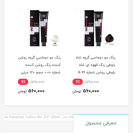
گ
رنگ مو دوماسی گروه شاه
رنگ مو دوماسی گروه روشن
رنگ 
بلوطی رنگ قهوه ای شاه
کننده رنگ روشن کننده
اکست
ربی شماره 6.603 حجم 120
بلوطی روشن شماره 5.76
شماره 0.00 حجم 120 میلی
حجم 120 میلی لیتر
لیتر
میلی
6٪
590,000
6٪
590,000
6
560,000
560,000
مان
تومان
تومان
ia Variation Colors No. E13 Silver , 100 ml
معرفی محصول