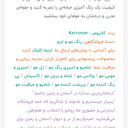
کیفیت یک رنگ آمیزی حرفه‌ای را تجربه کنید و جلوه‌ای
مدرن و درخشان به موهای خود ببخشید.
برند:
کاترومر , Katromer
دسته فروشگاهی:
رنگ مو و ابرو
برای آشنایی با روش‌های ارسال ما،
اینجا کلیک
کنید.
محصولات پیشنهادی برای کامل‌تر کردن تجربه زیبایی و
مراقبت شما:
شامپو و اسپری رنگ مو
/
ژل مو
/
اسپری و
موس مو
/
واکس مو
/
شانه و برس مو
/
اکسیدان
/
بی
رنگ کننده مو
/
پرپشت کننده مو
/
شامپو و مراقبت مو
"درخشان‌ترین ستاره در آسمان و زمین باشید"
"بسیار خرسندیم و خداوند را شاکریم که شما فروشگاه
اینترنتی و حضوری مه روشو را انتخاب و همراهی
می‌فرمایید. امیدواریم از در و دیوار، آسمان و زمین برای
خودتان و عزیزانتان، خیر و برکت و شادی و سلامتی و