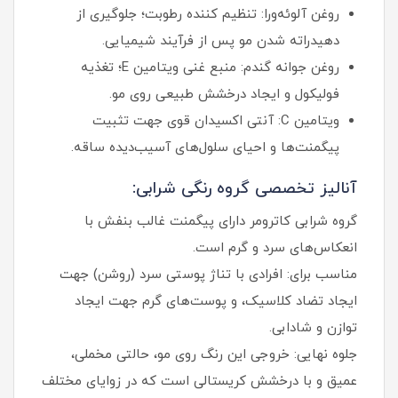
روغن آلوئه‌ورا: تنظیم کننده رطوبت؛ جلوگیری از
دهیدراته شدن مو پس از فرآیند شیمیایی.
روغن جوانه گندم: منبع غنی ویتامین E؛ تغذیه
فولیکول و ایجاد درخشش طبیعی روی مو.
ویتامین C: آنتی اکسیدان قوی جهت تثبیت
پیگمنت‌ها و احیای سلول‌های آسیب‌دیده ساقه.
آنالیز تخصصی گروه رنگی شرابی:
گروه شرابی کاترومر دارای پیگمنت غالب بنفش با
انعکاس‌های سرد و گرم است.
مناسب برای: افرادی با تناژ پوستی سرد (روشن) جهت
ایجاد تضاد کلاسیک، و پوست‌های گرم جهت ایجاد
توازن و شادابی.
جلوه نهایی: خروجی این رنگ روی مو، حالتی مخملی،
عمیق و با درخشش کریستالی است که در زوایای مختلف