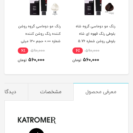
گ
رنگ مو دوماسی گروه شاه
رنگ مو دوماسی گروه روشن
رنگ 
بلوطی رنگ قهوه ای شاه
کننده رنگ روشن کننده
اکست
ربی شماره 6.603 حجم 120
بلوطی روشن شماره 5.76
شماره 0.00 حجم 120 میلی
حجم 120 میلی لیتر
لیتر
میلی
6٪
590,000
6٪
590,000
6
560,000
560,000
مان
تومان
تومان
معرفی محصول
مشخصات
دیدگاه‌ه