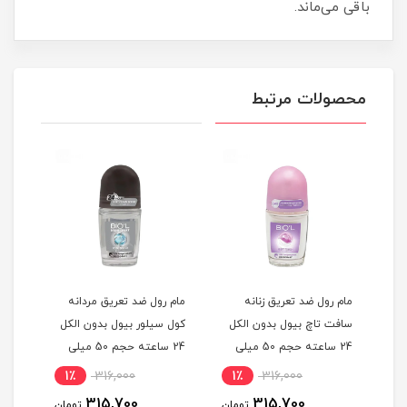
باقی می‌ماند.
محصولات مرتبط
مام رول ضد تعریق زنانه
مام رول ضد تعریق مردانه
مام 
ل
سافت تاچ بیول بدون الکل
کول سیلور بیول بدون الکل
انرژ
یلی
24 ساعته حجم 50 میلی
24 ساعته حجم 50 میلی
لیتر
لیتر
میلی
1٪
316,000
1٪
316,000
1
315,700
315,700
مان
تومان
تومان