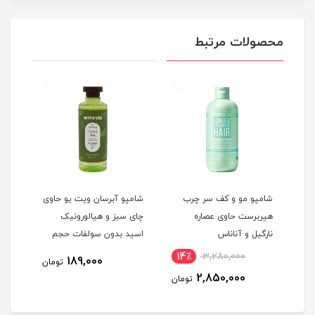
محصولات مرتبط
شامپو مو و کف سر چرب
شامپو آبرسان ویت یو حاوی
شامپ
هیربرست حاوی عصاره
چای سبز و هیالورونیک
600 میلی لیتر
نارگیل و آناناس
اسید بدون سولفات حجم
300 میلی لیتر
14٪
3,280,000
189,000
مان
تومان
2,850,000
تومان