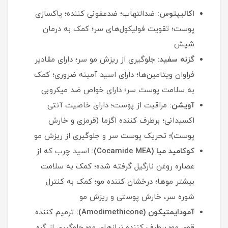
اکالیپتوس:
ضدالتهاب؛ ضدعفونی کننده؛ پاکسازی
پوست؛ تقویت فولیکول‌های سر؛ کمک به درمان
شپش
گزنه سفید:
جلوگیری از ریزش مو سر؛ دارای مقادیر
فراوان ویتامین‌ها؛ دارای اسید آمینه ضروری؛ کمک
به سلامت پوست سر؛ دارای خواص ضد میکروبی
آویشن:
مراقبت از پوست؛ دارای خاصیت آنتی
اکسیدانی؛ برطرف کننده اگزما (قرمزی و خارش
پوست)؛ تحریک پوست سر و جلوگیری از ریزش مو
کوکامید میا (Cocamide MEA):
اسید چرب که از
عصاره روغن نارگیل گرفته شده؛ کمک به سلامت
بیشتر موها؛ درخشان کننده مو؛ کمک به کنترل
شوره سر، خارش پوستی و ریزش مو
آمودایمتیکون (Amodimethicone):
ترمیم کننده
قوی مو؛ برطرف کننده نیازهای مو؛ جلوگیری از گره