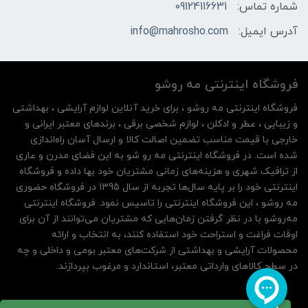
شماره تماس:
09124116631
آدرس ایمیل:
info@mahrosho.com
فروشگاه اینترنتی مه‌ رو‌شو
فروشگاه اینترنتی مه‌ رو‌شو ، برای خرید آنلاین لوازم آرایشی ، بهداشتی
و زیبایی ، عطر و ادکلن ، لوازم شخصی برقی ، برندهای معتبر ایرانی و
خارجی با قیمت مناسب تضمین اصالت کالا و ارسال آسان راه‌اندازی
شده است. در فروشگاه اینترنتی مه رو شو به این فضای مدرن و عاری
از ترافیک شهری و هزینه‌های زمانی مشتریان خود بها داده و فروشگاه
اینترنتی خود را بر پایه سال‌ها تجربه از سال 1395 در فروشگاه حضوری
مه روشو ، این فروشگاه اینترنتی را تاسیس نمود. فروشگاه اینترنتی
مه‌رو‌شو با در نظر گرفتن زمان‌هایی که مشتریان می‌توانند از آن‌ برای
اوقات فراغت و استراحت خود استفاده کنند، به انتخاب و ارائه
محصولات آرایشی و بهداشتی از شرکت‌های معتبر بومی و داخلی و چه
در سطح کالاهای وارداتی معتبر، استاندارد و مرغوب بپردازند.