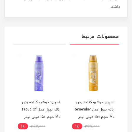
باشد.
محصولات مرتبط
اسپری خوشبو کننده بدن
اسپری خوشبو کننده بدن
اسپر
Dont For
زنانه بیول مدل Remember
زنانه بیول مدل Proud Of
مردا
Me حجم 150 میلی لیتر
Me حجم 150 میلی لیتر
حجم 250 میلی
1٪
367,000
1٪
367,000
1