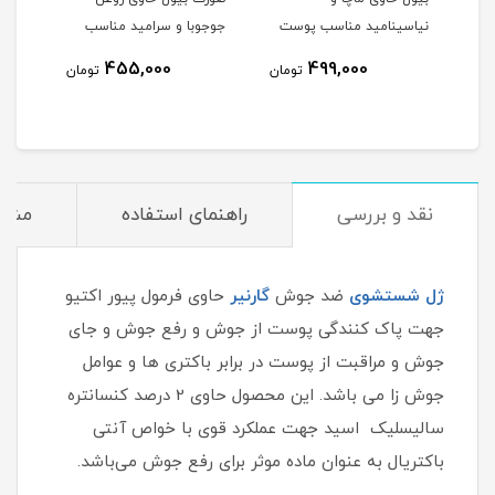
امین E آلوئه
نیاسینامید مناسب پوست
جوجوبا و سرامید مناسب
نیاس
 میلی
مختلط و چرب حجم 250
پوست خشک و معمولی
8
455,000
499,000
تومان
تومان
میلی لیتر
حجم 200 میلی لیتر
میلی
مان
نقد و بررسی
راهنمای استفاده
مشخ
ژل شستشوی
ضد جوش
گارنیر
حاوی فرمول پیور اکتیو
جهت پاک کنندگی پوست از جوش و رفع جوش و جای
جوش و مراقبت از پوست در برابر باکتری ها و عوامل
جوش زا می باشد. این محصول حاوی 2 درصد کنسانتره
سالیسلیک اسید جهت عملکرد قوی با خواص آنتی
باکتریال به عنوان ماده موثر برای رفع جوش می‌باشد.