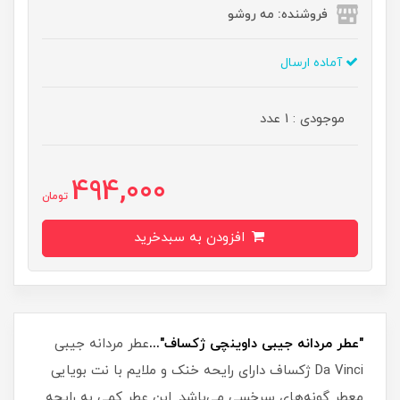
فروشنده: مه رو‌شو
آماده ارسال
موجودی : 1 عدد
494,000
تومان
افزودن به سبدخرید
"عطر مردانه جیبی داوینچی ژکساف"...
عطر مردانه جیبی
Da Vinci ژکساف دارای رایحه خنک و ملایم با نت بویایی
معطر گونه‌های سرخسی می‌باشد. این عطر کمی به رایحه