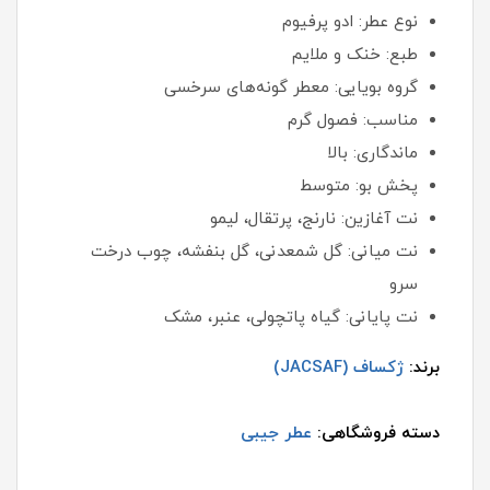
نوع عطر: ادو پرفیوم
طبع: خنک و ملایم
گروه بویایی: معطر گونه‌های سرخسی
مناسب: فصول گرم
ماندگاری: بالا
پخش بو: متوسط
نت آغازین: نارنج، پرتقال، لیمو
نت میانی: گل شمعدنی، گل بنفشه، چوب درخت
سرو
نت پایانی: گیاه پاتچولی، عنبر، مشک
برند:
ژکساف (JACSAF)
دسته فروشگاهی:
عطر جیبی