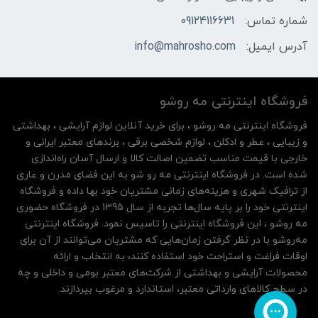
شماره تماس:
09124116631
آدرس ایمیل:
info@mahrosho.com
فروشگاه اینترنتی مه‌ رو‌شو
فروشگاه اینترنتی مه‌ رو‌شو ، برای خرید آنلاین لوازم آرایشی ، بهداشتی
و زیبایی ، عطر و ادکلن ، لوازم شخصی برقی ، برندهای معتبر ایرانی و
خارجی با قیمت مناسب تضمین اصالت کالا و ارسال آسان راه‌اندازی
شده است. در فروشگاه اینترنتی مه رو شو به این فضای مدرن و عاری
از ترافیک شهری و هزینه‌های زمانی مشتریان خود بها داده و فروشگاه
اینترنتی خود را بر پایه سال‌ها تجربه از سال 1395 در فروشگاه حضوری
مه روشو ، این فروشگاه اینترنتی را تاسیس نمود. فروشگاه اینترنتی
مه‌رو‌شو با در نظر گرفتن زمان‌هایی که مشتریان می‌توانند از آن‌ برای
اوقات فراغت و استراحت خود استفاده کنند، به انتخاب و ارائه
محصولات آرایشی و بهداشتی از شرکت‌های معتبر بومی و داخلی و چه
در سطح کالاهای وارداتی معتبر، استاندارد و مرغوب بپردازند.