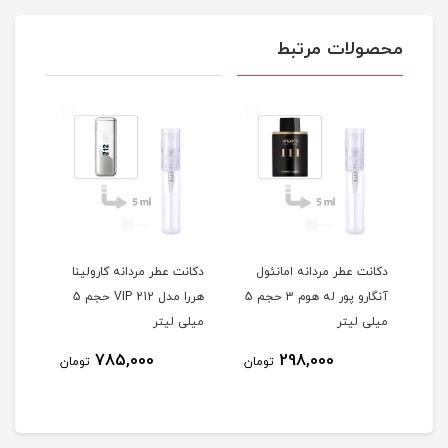
محصولات مرتبط
دکانت عطر مردانه امانئول
دکانت عطر مردانه کارولینا
دکان
ی
آنگارو پور له هوم 3 حجم 5
هررا مدل 212 VIP حجم 5
میلی لیتر
میلی لیتر
لیتر
785,000
298,000
مان
تومان
تومان