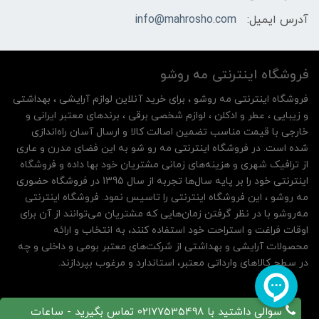
آدرس ایمیل:
info@mahrosho.com
فروشگاه اینترنتی مه‌ رو‌شو
فروشگاه اینترنتی مه‌ رو‌شو ، برای خرید آنلاین لوازم آرایشی ، بهداشتی
و زیبایی ، عطر و ادکلن ، لوازم شخصی برقی ، برندهای معتبر ایرانی و
خارجی با قیمت مناسب تضمین اصالت کالا و ارسال آسان راه‌اندازی
شده است. در فروشگاه اینترنتی مه رو شو به این فضای مدرن و عاری
از ترافیک شهری و هزینه‌های زمانی مشتریان خود بها داده و فروشگاه
اینترنتی خود را بر پایه سال‌ها تجربه از سال 1395 در فروشگاه حضوری
مه روشو ، این فروشگاه اینترنتی را تاسیس نمود. فروشگاه اینترنتی
مه‌رو‌شو با در نظر گرفتن زمان‌هایی که مشتریان می‌توانند از آن‌ برای
اوقات فراغت و استراحت خود استفاده کنند، به انتخاب و ارائه
محصولات آرایشی و بهداشتی از شرکت‌های معتبر بومی و داخلی و چه
در سطح کالاهای وارداتی معتبر، استاندارد و مرغوب بپردازند.
سوالی داشتید با 02177535498 تماس بگیرید - ساعات