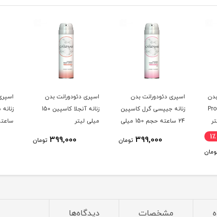
بدن
اسپری دئودورانت بدن
اسپری دئودورانت بدن
اسپری
Proud Of
زنانه جیپسی گرل کاسپین
زنانه آنجلا کاسپین 150
24 ساعته حجم 150 میلی
میلی لیتر
لیتر
لیتر
1٪
399,000
399,000
تومان
تومان
ومان
ه
مشخصات
دیدگاه‌ها