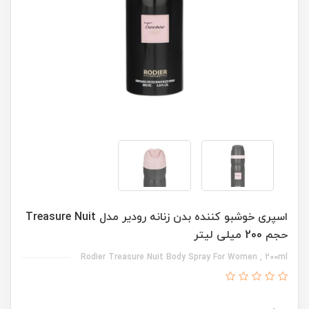
اسپری خوشبو کننده بدن زنانه رودیر مدل Treasure Nuit
حجم 200 میلی لیتر
Rodier Treasure Nuit Body Spray For Women , 200ml