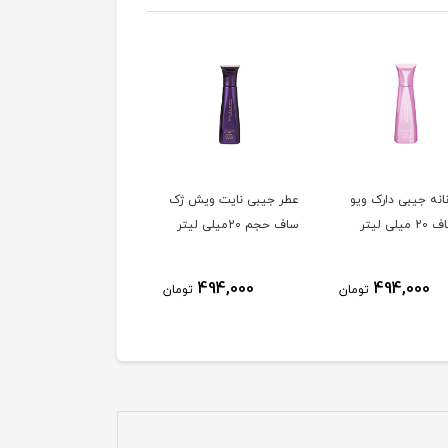
انه جیبی دارک ويو
عطر جیبی نایت ویش ژک
لی لیتر
ساف حجم 20میلی لیتر
494,000
494,000
تومان
تومان