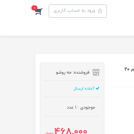
0
ورود به حساب کاربری
عطر جیبی زنانه پتال رمانتیکا ویت یو مدل ادوپرفیوم حجم 20
فروشنده: مه رو‌شو
آماده ارسال
موجودی : 1 عدد
468,000
تومان