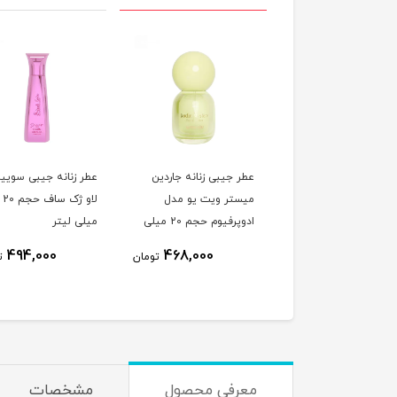
 جیبی زنانه دیزی آمور
عطر جیبی زنانه جاردین
عطر زنانه جیبی سویی
 یو مدل ادوپرفیوم
میستر ویت یو مدل
لاو ژک ساف حجم 20
لی لیتر
ادوپرفیوم حجم 20 میلی
میلی لیتر
لیتر
494,000
468,000
468,000
تومان
تومان
ت
معرفی محصول
مشخصات