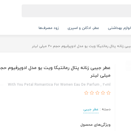
لوازم بهداشتی
عطر، ادکلن و اسپری
زود مصرف‌ها
ی زنانه پتال رمانتیکا ویت یو مدل ادوپرفیوم حجم 20 میلی لیتر
میلی لیتر
With You Petal Romantica For Women Eau De Parfum , 20ml
دسته :
عطر جیبی
ویژگی‌های محصول