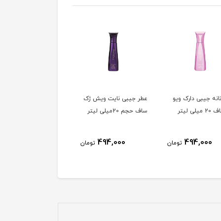
انه جیبی دارک ويو
عطر جیبی نایت ویش ژک
لی لیتر
ساف حجم 20میلی لیتر
494,000
494,000
تومان
تومان