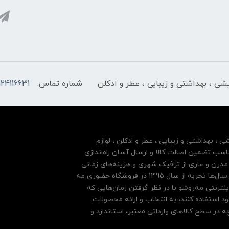
ایشی ، بهداشتی و زیبایی ، عطر و ادکلن
شماره تماس:
124116631
شی ، بهداشتی و زیبایی ، عطر و ادکلن ، لوازم
سب تضمین اصالت کالا و ارسال آسان راه‌اندازی
درن و عاری از ترافیک شهری و هزینه‌های زمانی
مشتریان خود بها داده و فروشگاه اینترنتی خود را بر پایه سال‌ها تجربه از سال 1395 در فروشگاه حضوری مه
نترنتی مه‌رو‌شو با در نظر گرفتن زمان‌هایی که
ود استفاده کنند، به انتخاب و ارائه محصولات
 در سطح کالاهای وارداتی معتبر، استاندارد و