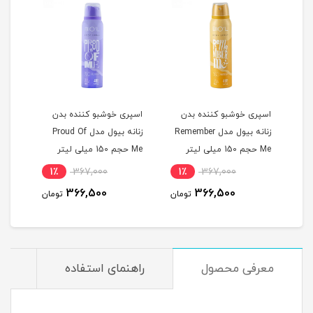
اسپری خوشبو کننده بدن
اسپری خوشبو کننده بدن
اسپر
Dont For
زنانه بیول مدل Remember
زنانه بیول مدل Proud Of
Me حجم 150 میلی لیتر
Me حجم 150 میلی لیتر
ساعته ح
1٪
367,000
1٪
367,000
1
366,500
366,500
مان
تومان
تومان
معرفی محصول
راهنمای استفاده
م