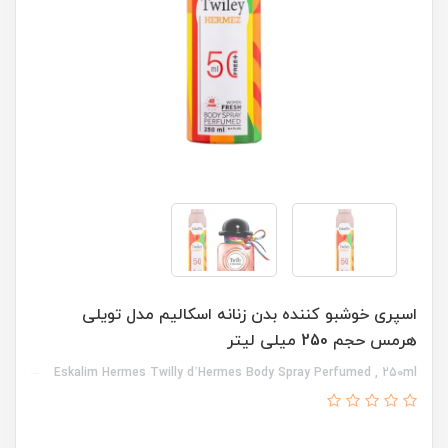
اسپری خوشبو کننده بدن زنانه اسکالیم مدل تویلی
هرمس حجم 250 میلی لیتر
Eskalim Hermes Twilly d’Hermes Body Spray Perfumed , 250ml