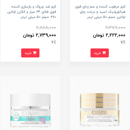
کرم مرطوب کننده و سم زدای قوی
کرم ضد چروک و بازسازی کننده
هیالورونیک اسید و درخت چای
قوی طلای 24 عیار و کلاژن اولاین
اولاین حجم 50 میلی لیتر
60+ حجم 50 میلی لیتر
2,888,000
2,377,000
2,222,000 تومان
2,739,000 تومان
6٪
7٪
خرید
خرید